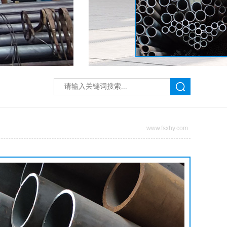
www.fsxhy.com