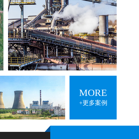
MORE
+更多案例