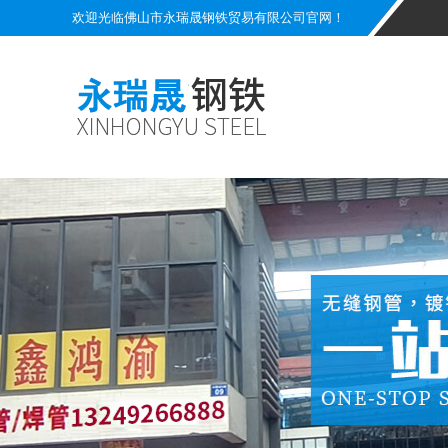
欢迎光临佛山市永瑞晟钢铁贸易有限公司官网！