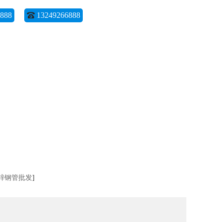
888
13249266888
锌钢管批发
]