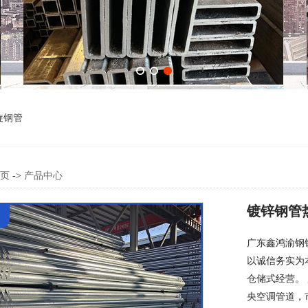
旋钢管
页
->
产品中心
镀锌钢管
广东鑫鸿渝钢
以诚信务实为
仓储式经营。
央空调管道，市