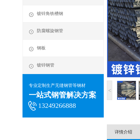
镀锌角铁槽钢
防腐螺旋钢管
钢板
镀锌钢管
专业定制生产无缝钢管等钢材
<
一站式钢管解决方案
13249266888
详情介绍