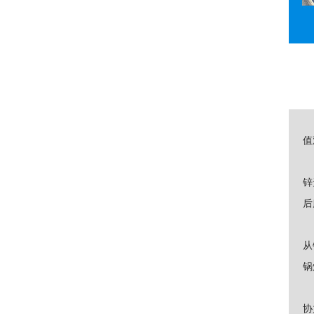
值
锌
后
从
锅
协